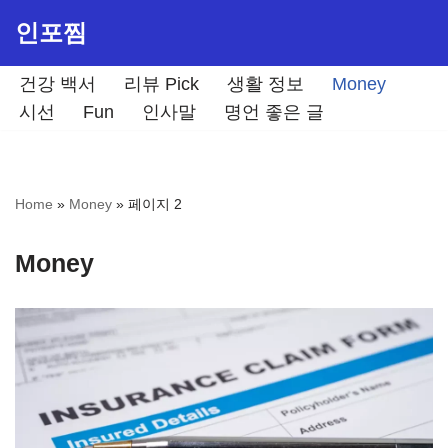
인포찜
콘
텐
건강 백서
리뷰 Pick
생활 정보
Money
츠
시선
Fun
인사말
명언 좋은 글
로
건
너
Home
»
Money
»
페이지 2
뛰
기
Money