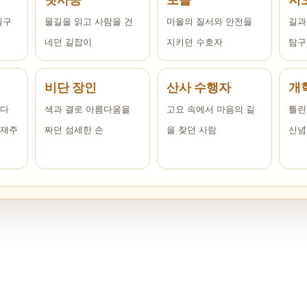
일구
물길을 읽고 사람을 건
마을의 질서와 안전을
길과
네던 길잡이
지키던 수호자
탐구
비단 장인
산사 수행자
개
마다
색과 결로 아름다움을
고요 속에서 마음의 길
틀린
말재주
짜던 섬세한 손
을 찾던 사람
신념