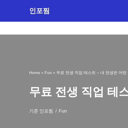
인포찜
콘
텐
츠
로
건
너
뛰
Home
»
Fun
»
무료 전생 직업 테스트 – 내 전생은 어
기
무료 전생 직업 테스
기준
인포찜
Fun