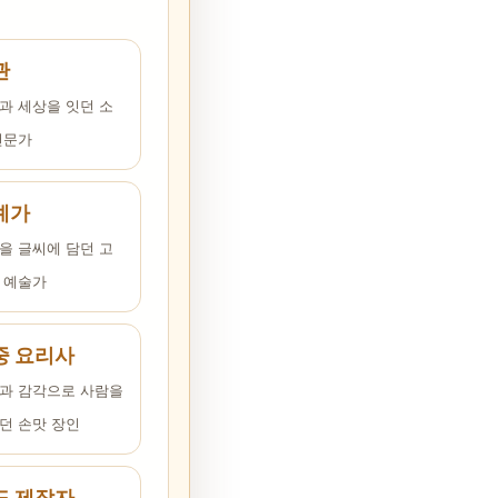
관
과 세상을 잇던 소
전문가
예가
을 글씨에 담던 고
 예술가
중 요리사
과 감각으로 사람을
던 손맛 장인
도 제작자