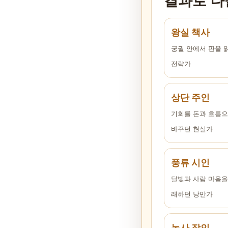
결과로 나
왕실 책사
궁궐 안에서 판을 
전략가
상단 주인
기회를 돈과 흐름
바꾸던 현실가
풍류 시인
달빛과 사람 마음을
래하던 낭만가
농사 장인