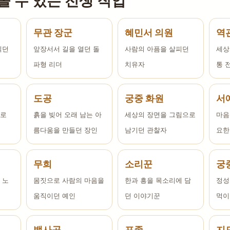
올 수 있는 전생 직업
무관 장군
혜민서 의원
역
읽던
앞장서서 길을 열던 돌
사람의 아픔을 살피던
세상
파형 리더
치유자
통 
도공
궁중 화원
서
으로
흙을 빚어 오래 남는 아
세상의 장면을 그림으로
마음
름다움을 만들던 장인
남기던 관찰자
요한
무희
소리꾼
궁
 노
몸짓으로 사람의 마음을
한과 흥을 목소리에 담
정성
움직이던 예인
던 이야기꾼
먹이
뱃사공
포졸
지