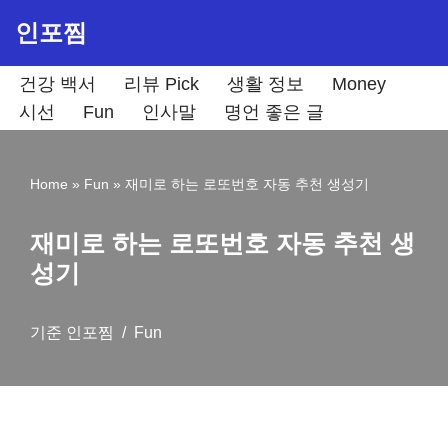
인포찜
콘
텐
건강 백서
리뷰 Pick
생활 정보
Money
츠
시선
Fun
인사말
명언 좋은 글
로
건
Home
»
Fun
»
재미로 하는 로또번호 자동 추천 생성기
너
뛰
재미로 하는 로또번호 자동 추천 생
기
성기
기준
인포찜
Fun